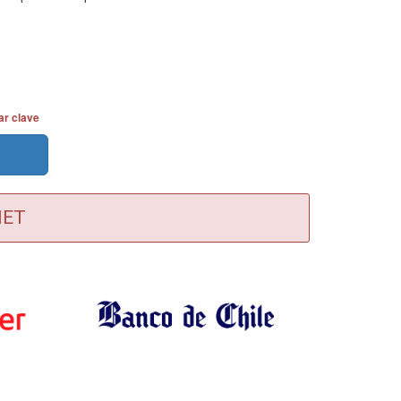
r clave
NET